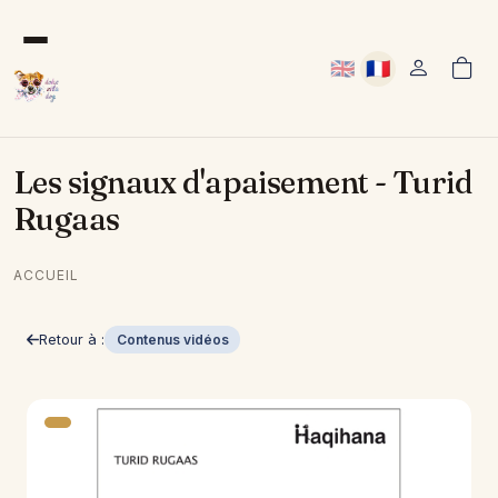
Aller au contenu principal
🇬🇧
🇫🇷
User acco
Anglais
Français
Les signaux d'apaisement - Turid
Rugaas
ACCUEIL
Retour à :
Contenus vidéos