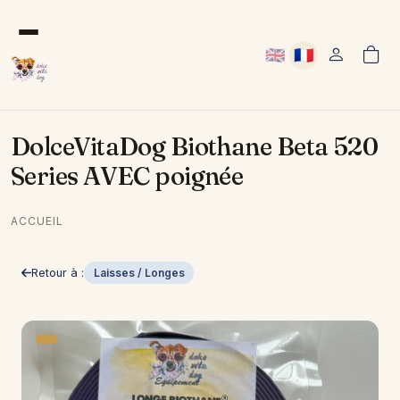
Aller au contenu principal
🇬🇧
🇫🇷
User acco
Anglais
Français
DolceVitaDog Biothane Beta 520
Series AVEC poignée
ACCUEIL
Retour à :
Laisses / Longes