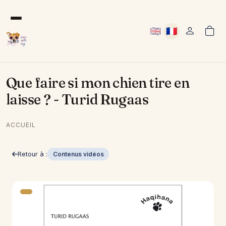
Aller au contenu principal
🇬🇧
🇫🇷
User acco
Anglais
Français
Que faire si mon chien tire en
laisse ? - Turid Rugaas
ACCUEIL
Retour à :
Contenus vidéos