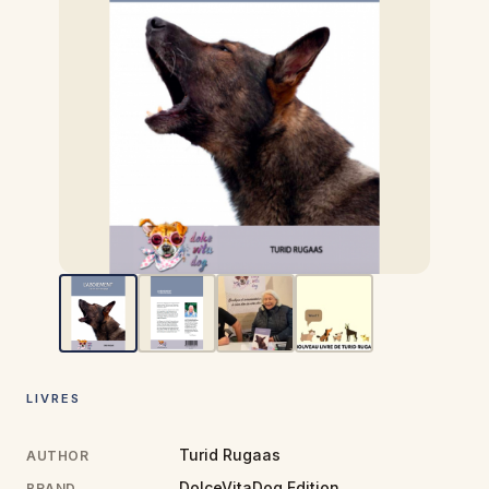
LIVRES
Turid Rugaas
AUTHOR
DolceVitaDog Edition
BRAND