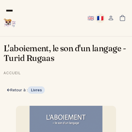
Aller au contenu principal
🇬🇧
🇫🇷
User acco
Anglais
Français
L'aboiement, le son d'un langage -
Turid Rugaas
ACCUEIL
Retour à :
Livres